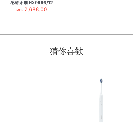
感應牙刷 HX9996/12
2,688.00
午夜藍
MOP
猜你喜歡