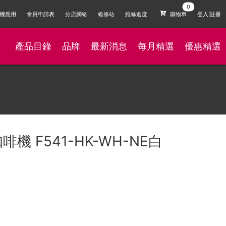
機應用
會員申請表
分店網絡
維修站
維修進度
購物車
登入|註冊
產品目錄
品牌
最新消息
每月精選
優惠精選
啡機 F541-HK-WH-NE白