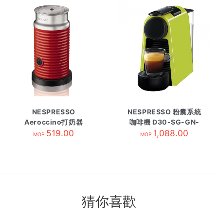
NESPRESSO
NESPRESSO 粉囊系統
Aeroccino打奶器
咖啡機 D30-SG-GN-
3594-SG-RE紅
519.00
1,088.00
NE綠
MOP
MOP
猜你喜歡