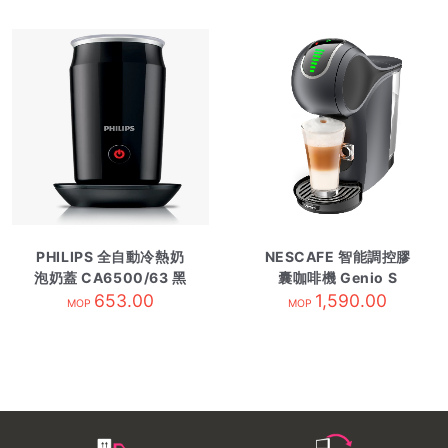
PHILIPS 全自動冷熱奶
NESCAFE 智能調控膠
泡奶蓋 CA6500/63 黑
囊咖啡機 Genio S
653.00
色
Touch太空灰
1,590.00
MOP
MOP