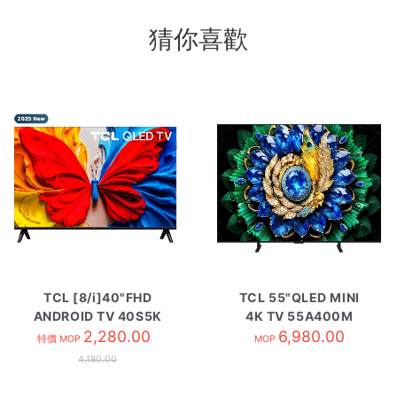
猜你喜歡
TCL [8/i]40"FHD
TCL 55"QLED MINI
ANDROID TV 40S5K
4K TV 55A400M
2,280.00
6,980.00
特價 MOP
MOP
4,180.00