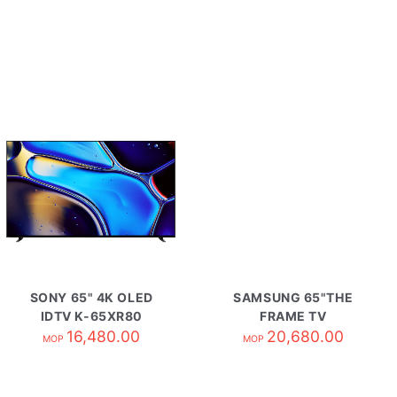
SONY 65" 4K OLED
SAMSUNG 65"THE
IDTV K-65XR80
FRAME TV
16,480.00
QA65LS03HWJXZK
20,680.00
MOP
MOP