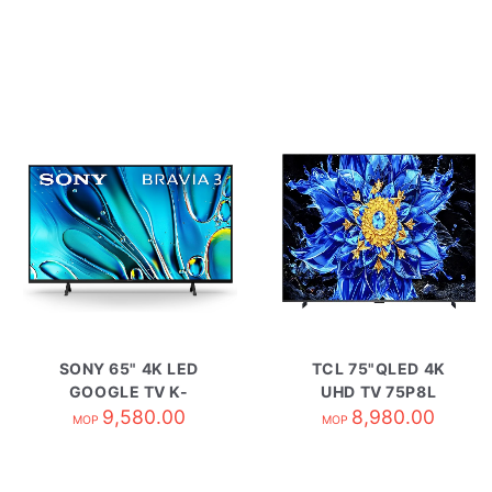
SONY 65" 4K LED
TCL 75"QLED 4K
GOOGLE TV K-
UHD TV 75P8L
9,580.00
65S30
8,980.00
MOP
MOP