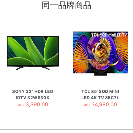
同一品牌商品
SONY 32" HDR LED
TCL 85"SQD MINI
IDTV 32W830K
LED 4K TV 85C7L
3,390.00
34,980.00
MOP
MOP