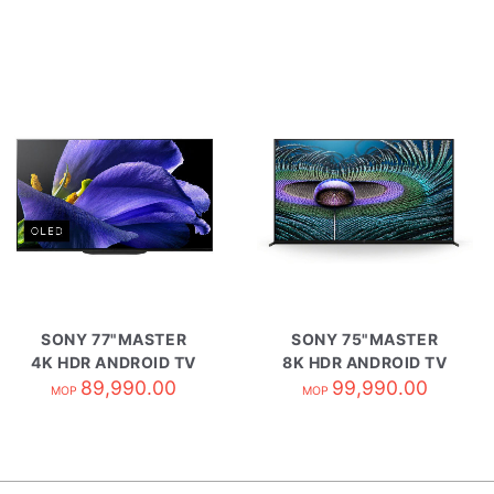
SONY 77"MASTER
SONY 75"MASTER
4K HDR ANDROID TV
8K HDR ANDROID TV
KD-77A9G
89,990.00
99,990.00
KD-Z9J
MOP
MOP