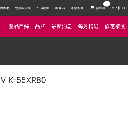
機應用
會員申請表
分店網絡
維修站
維修進度
購物車
登入|註冊
產品目錄
品牌
最新消息
每月精選
優惠精選
TV K-55XR80