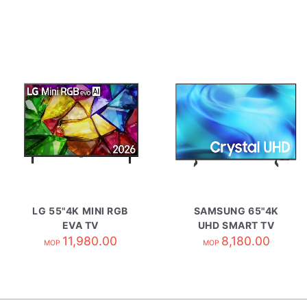
LG 55"4K MINI RGB
SAMSUNG 65"4K
EVA TV
UHD SMART TV
55MRG85BCA
11,980.00
UA65U8500HJXZK
8,180.00
MOP
MOP