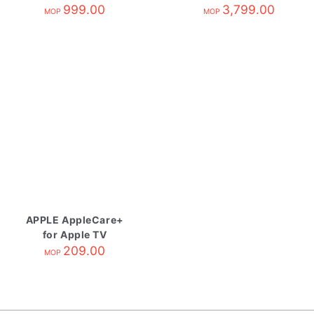
Display
999.00
3,799.00
MOP
MOP
APPLE AppleCare+
for Apple TV
209.00
MOP