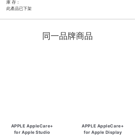
庫 存：
此產品已下架
同一品牌商品
APPLE AppleCare+
APPLE AppleCare+
for Apple Studio
for Apple Display