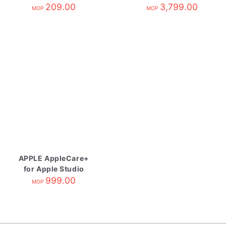
209.00
3,799.00
MOP
MOP
APPLE AppleCare+
for Apple Studio
Display
999.00
MOP