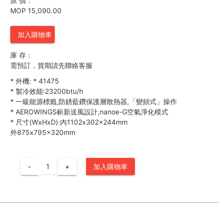
原 價：
MOP 15,090.00
加入購物車
庫 存：
需預訂，貨期請先聯絡客服
*
外機:
*
41475
*
製冷效能:23200btu/h
*
一級能源標籤,防銹藍鑽保護層散熱器,「變頻式」操作
*
AEROWINGS嶄新送風設計,nanoe-G空氣淨化模式
*
尺寸(WxHxD):內1102x302x244mm
外875x795x320mm
-
+
加入購物車