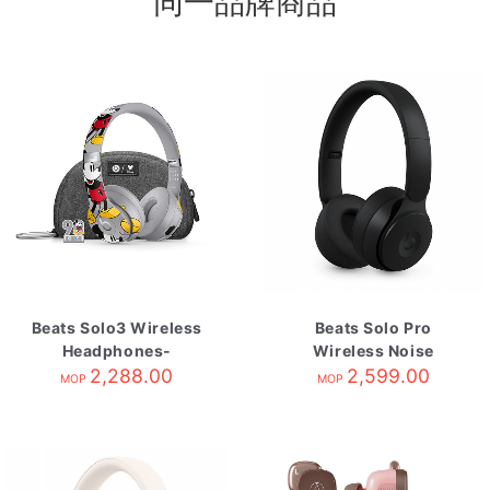
同一品牌商品
Beats Solo3 Wireless
Beats Solo Pro
Headphones-
Wireless Noise
Mickey's 90th
2,288.00
Cancelling
2,599.00
MOP
MOP
Headphones-Black