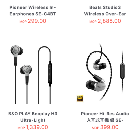
Pioneer Wireless In-
Beats Studio3
Earphones SE-C4BT
Wireless Over-Ear
Black
299.00
Headphones Matte
2,888.00
MOP
MOP
Black
B&O PLAY Beoplay H3
Pioneer Hi-Res Audio
Ultra-Light
入耳式耳機 銀 SE-
Earphones Natural
1,339.00
CH5TS
399.00
MOP
MOP