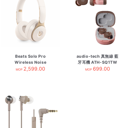
Beats Solo Pro
audio-tech 真無線 藍
Wireless Noise
牙耳機 ATH-SQ1TW
Cancelling
2,599.00
PBW 粉咖啡
699.00
MOP
MOP
Headphones-Ivory