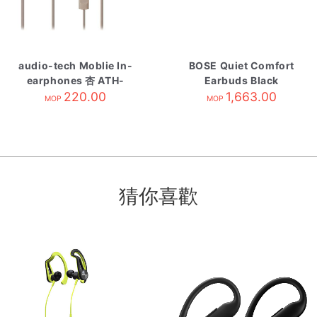
audio-tech Moblie In-
BOSE Quiet Comfort
earphones 杏 ATH-
Earbuds Black
CK350is BG
220.00
1,663.00
MOP
MOP
猜你喜歡