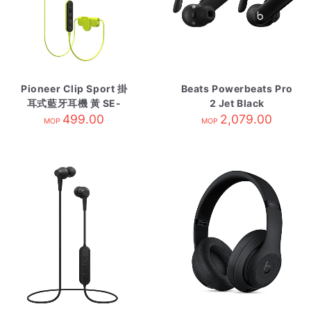
Pioneer Clip Sport 掛
Beats Powerbeats Pro
耳式藍牙耳機 黃 SE-
2 Jet Black
E7BTY
499.00
2,079.00
MOP
MOP