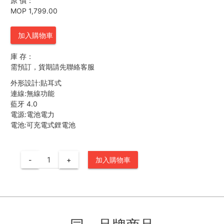
原 價：
MOP 1,799.00
加入購物車
庫 存：
需預訂，貨期請先聯絡客服
外形設計:貼耳式
連線:無線功能
藍牙 4.0
電源:電池電力
電池:可充電式鋰電池
-
+
加入購物車