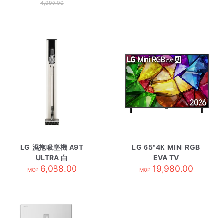
4,990.00
LG 濕拖吸塵機 A9T
LG 65"4K MINI RGB
ULTRA 白
EVA TV
6,088.00
65MRG85BCA
19,980.00
MOP
MOP