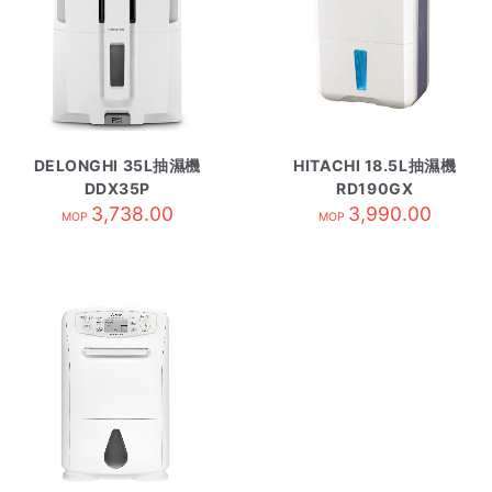
DELONGHI 35L抽濕機
HITACHI 18.5L抽濕機
DDX35P
RD190GX
3,738.00
3,990.00
MOP
MOP