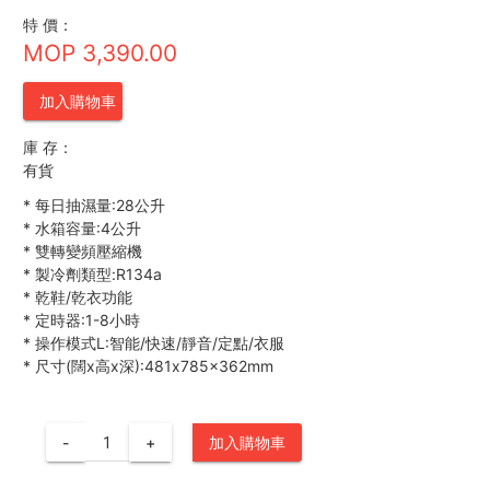
特 價：
MOP 3,390.00
加入購物車
庫 存：
有貨
*
每日抽濕量:28公升
*
水箱容量:4公升
*
雙轉變頻壓縮機
*
製冷劑類型:R134a
*
乾鞋/乾衣功能
*
定時器:1-8小時
*
操作模式L:智能/快速/靜音/定點/衣服
*
尺寸(闊x高x深):481x785x362mm
-
+
加入購物車