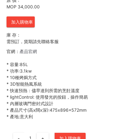
原 價：
MOP 34,000.00
加入購物車
庫 存：
需預訂，貨期請先聯絡客服
官網：
產品官網
*
容量:85L
*
功率:3.1kw
*
10種烤焗方式
*
3D智能熱風系統
*
快速預熱：儘早達到所需的烹飪溫度
*
lightControl: 使用發光的按鈕，操作簡易
*
內層玻璃門密封式設計
*
產品尺寸(高x闊x深):475x896x572mm
*
產地:意大利
-
+
加入購物車