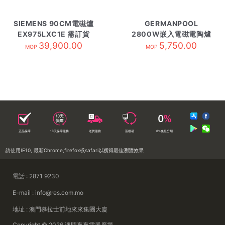
SIEMENS 90CM電磁爐
GERMANPOOL
EX975LXC1E 需訂貨
2800W嵌入電磁電陶爐
39,900.00
GIH-DD38B
5,750.00
MOP
MOP
正品保障
10天保障服務
送貨服務
落樓易
0%免息分期
請使用IE10, 最新Chrome,firefox或safari以獲得最佳瀏覽效果
電話 : 2871 9230
E-mail : info@res.com.mo
地址 : 澳門慕拉士前地來來集團大廈
Copyright © 2026 澳門來來電器廣場