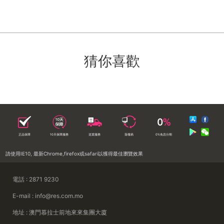
猜你喜歡
正品保障
10天保障服務
送貨服務
落樓易
0%免息分期
請使用IE10, 最新Chrome,firefox或safari以獲得最佳瀏覽效果
電話 : 2871 9230
E-mail : info@res.com.mo
地址 : 澳門慕拉士前地來來集團大廈