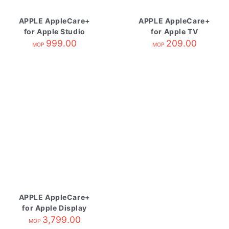
APPLE AppleCare+
APPLE AppleCare+
for Apple Studio
for Apple TV
Display
999.00
209.00
MOP
MOP
APPLE AppleCare+
for Apple Display
3,799.00
MOP