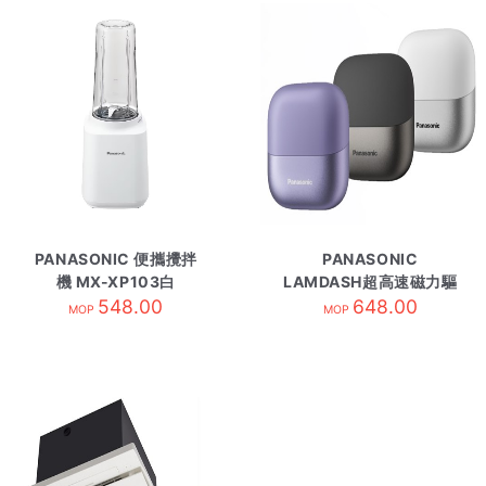
PANASONIC 便攜攪拌
PANASONIC
機 MX-XP103白
LAMDASH超高速磁力驅
548.00
動電鬚刨 ESCM3A/W
648.00
MOP
MOP
白