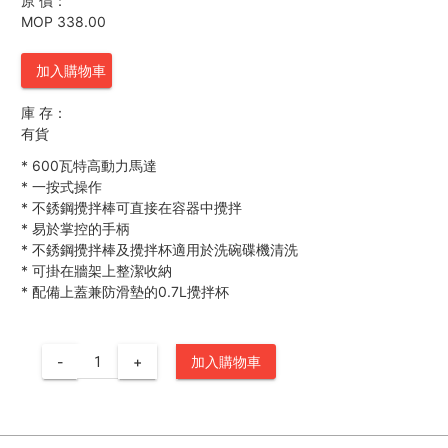
原 價：
MOP 338.00
加入購物車
庫 存：
有貨
*
600瓦特高動力馬達
*
一按式操作
*
不銹鋼攪拌棒可直接在容器中攪拌
*
易於掌控的手柄
*
不銹鋼攪拌棒及攪拌杯適用於洗碗碟機清洗
*
可掛在牆架上整潔收納
*
配備上蓋兼防滑墊的0.7L攪拌杯
-
+
加入購物車