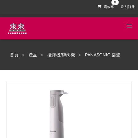
購物車
登入|註冊
首頁
產品
攪拌機/碎肉機
PANASONIC 樂聲