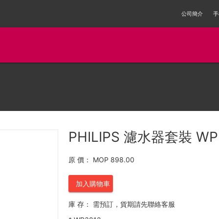
公司簡介
手
PHILIPS 濾水器套裝 WP
原 價：
MOP 898.00
加入購物車
庫 存：
需預訂，貨期請先聯絡客服