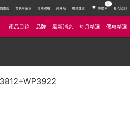
機應用
會員申請表
分店網絡
維修站
維修進度
購物車
登入|註冊
產品目錄
品牌
最新消息
每月精選
優惠精選
3812+WP3922