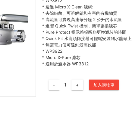
*
WP3812
*
透過 Micro X-Clean 濾網:
*
去除細菌、可溶解鉛和有害的有機物質
*
高流量可實現高達每分鐘 2 公升的水流量
*
進階 Quick Twist 機制，簡單更換濾芯
*
Pure Protect 提示將提醒您更換濾芯的時間
*
Quick Fit 水龍頭轉接器可輕鬆安裝到水龍頭上
*
無需電力便可達到最高效能
*
WP3922
*
Micro X-Pure 濾芯
*
適用於濾水器 WP3812
-
+
加入購物車