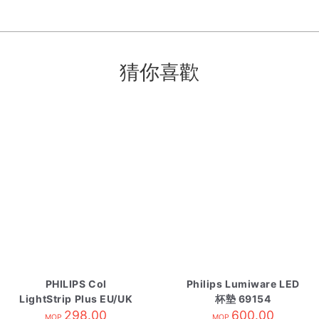
猜你喜歡
PHILIPS Col
Philips Lumiware LED
LightStrip Plus EU/UK
杯墊 69154
Ext Mixed
298.00
600.00
MOP
MOP