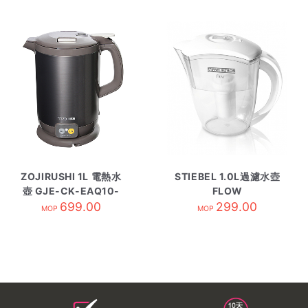
ZOJIRUSHI 1L 電熱水
STIEBEL 1.0L過濾水壺
壺 GJE-CK-EAQ10-
FLOW
TA 黑
699.00
299.00
MOP
MOP