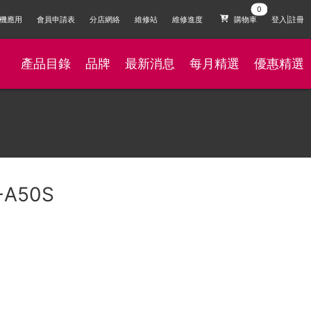
機應用
會員申請表
分店網絡
維修站
維修進度
購物車
登入|註冊
產品目錄
品牌
最新消息
每月精選
優惠精選
-A50S